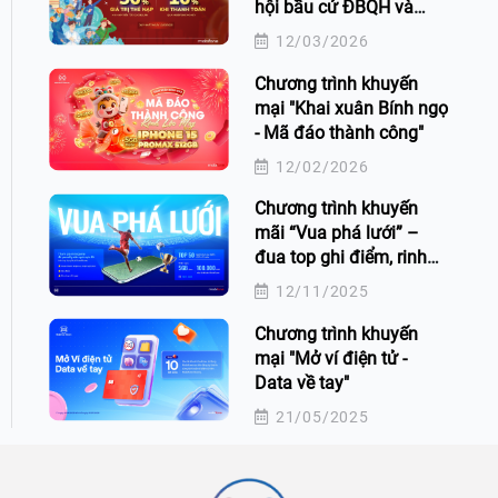
hội bầu cử ĐBQH và
HĐND các cấp
12/03/2026
Chương trình khuyến
mại "Khai xuân Bính ngọ
- Mã đáo thành công"
12/02/2026
Chương trình khuyến
mãi “Vua phá lưới” –
đua top ghi điểm, rinh
quà cực đã!
12/11/2025
Chương trình khuyến
mại "Mở ví điện tử -
Data về tay"
21/05/2025