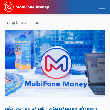
Trang Chủ
/
Tin tức
ĐIỀU KHOẢN VÀ ĐIỀU KIỆN ĐĂNG KÝ SỬ DỤNG