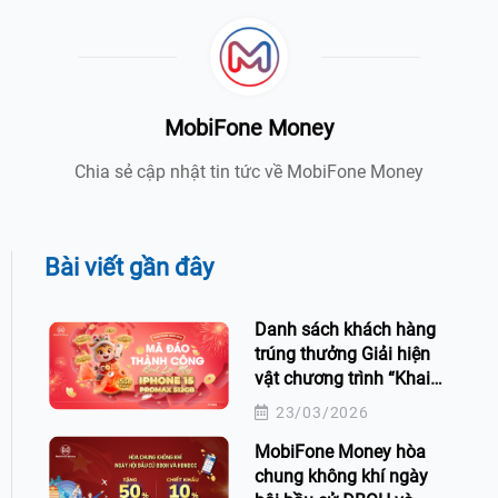
MobiFone Money
Chia sẻ cập nhật tin tức về MobiFone Money
Bài viết gần đây
Danh sách khách hàng
trúng thưởng Giải hiện
vật chương trình “Khai
xuân Bính Ngọ - Mã đáo
23/03/2026
thành công” trên ứng
MobiFone Money hòa
dụng MobiFone Money
chung không khí ngày