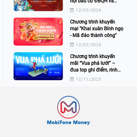
hội bầu cử ĐBQH và
HĐND các cấp
12/03/2026
Chương trình khuyến
mại "Khai xuân Bính ngọ
- Mã đáo thành công"
12/02/2026
Chương trình khuyến
mãi “Vua phá lưới” –
đua top ghi điểm, rinh
quà cực đã!
12/11/2025