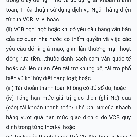
toán, Thỏa thuận sử dụng dịch vụ Ngân hàng điện
tử của VCB..v..v; hoặc
(ii) VCB nghi ngờ hoặc khi có yêu cầu bằng văn bản
của cơ quan nhà nước có thẩm quyền về việc các
yêu cầu đó là giả mạo, gian lận thương mại, hoạt
động rửa tiền….thuộc danh sách cấm vận quốc tế
hoặc có liên quan đến tài trợ khủng bố, tài trợ phổ
biến vũ khí hủy diệt hàng loạt; hoặc
(iii) Tài khoản thanh toán không có đủ số dư; hoặc
(iv) Tổng hạn mức giá trị giao dịch (ghi Nợ) qua
(các) tài khoản thanh toán/ Thẻ Ghi Nợ của Khách
hàng vượt quá hạn mức giao dịch g do VCB quy
định trong từng thời kỳ; hoặc
(v) Tài khoản thanh toán/ Thẻ Ghi Nợ đang bị khóa/