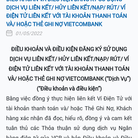
DỊCH VỤ LIÊN KẾT/ HỦY LIÊN KẾT/NẠP/ RÚT/ VÍ
ĐIỆN TỬ LIÊN KẾT VỚI TÀI KHOẢN THANH TOÁN
VÀ/ HOẶC THẺ GHI NỢ VIETCOMBANK
01/05/2022
ĐIỀU KHOẢN
VÀ ĐIỀU KIỆN
ĐĂNG KÝ SỬ DỤNG
DỊCH VỤ LIÊN KẾT/ HỦY LIÊN KẾT/NẠP/ RÚT/ VÍ
ĐIỆN TỬ LIÊN KẾT VỚI TÀI KHOẢN THANH TOÁN
VÀ/ HOẶC THẺ GHI NỢ VIETCOMBANK (“Dịch Vụ”)
(“
Điều khoản và điều kiện”
)
Bằng việc đồng ý thực hiện liên kết Ví Điện Tử với
tài khoản thanh toán và/ hoặc Thẻ Ghi Nợ, Khách
hàng xác nhận đã đọc, hiểu rõ, đồng ý và cam kết
tuân thủ các Thỏa thuận sử dụng dịch vụ Ngân
hàng điện tử của VCB và bản Điều khoản và Điều