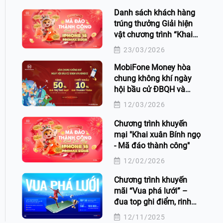
Danh sách khách hàng
trúng thưởng Giải hiện
vật chương trình “Khai
xuân Bính Ngọ - Mã đáo
23/03/2026
thành công” trên ứng
MobiFone Money hòa
dụng MobiFone Money
chung không khí ngày
hội bầu cử ĐBQH và
HĐND các cấp
12/03/2026
Chương trình khuyến
mại "Khai xuân Bính ngọ
- Mã đáo thành công"
12/02/2026
Chương trình khuyến
mãi “Vua phá lưới” –
đua top ghi điểm, rinh
quà cực đã!
12/11/2025