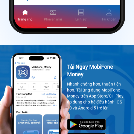
Tải Ngay MobiFone
Money
Nhanh chóng hơn, thuận tiện
hơn. Tải ứng dụng MobiFone
Money trên App Store/CH Play
áp dụng cho hệ điều hành IOS
10 và Android 5 trở lên