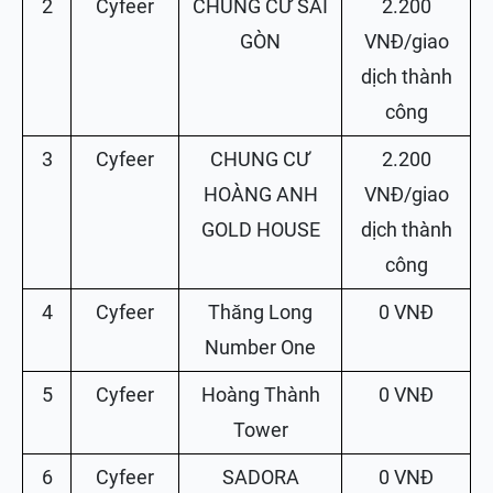
2
Cyfeer
CHUNG CƯ SÀI
2.200
GÒN
VNĐ/giao
dịch thành
công
3
Cyfeer
CHUNG CƯ
2.200
HOÀNG ANH
VNĐ/giao
GOLD HOUSE
dịch thành
công
4
Cyfeer
Thăng Long
0 VNĐ
Number One
5
Cyfeer
Hoàng Thành
0 VNĐ
Tower
6
Cyfeer
SADORA
0 VNĐ