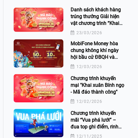
Danh sách khách hàng
trúng thưởng Giải hiện
vật chương trình “Khai
xuân Bính Ngọ - Mã đáo
23/03/2026
thành công” trên ứng
MobiFone Money hòa
dụng MobiFone Money
chung không khí ngày
hội bầu cử ĐBQH và
HĐND các cấp
12/03/2026
Chương trình khuyến
mại "Khai xuân Bính ngọ
- Mã đáo thành công"
12/02/2026
Chương trình khuyến
mãi “Vua phá lưới” –
đua top ghi điểm, rinh
quà cực đã!
12/11/2025