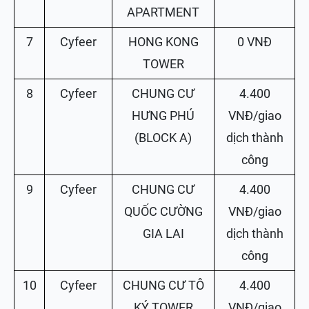
APARTMENT
7
Cyfeer
HONG KONG
0 VNĐ
TOWER
8
Cyfeer
CHUNG CƯ
4.400
HƯNG PHÚ
VNĐ/giao
(BLOCK A)
dịch thành
công
9
Cyfeer
CHUNG CƯ
4.400
QUỐC CƯỜNG
VNĐ/giao
GIA LAI
dịch thành
công
10
Cyfeer
CHUNG CƯ TÔ
4.400
KÝ TOWER
VNĐ/giao