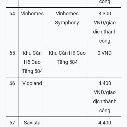
công
64
Vinhomes
Vinhomes
3.300
Symphony
VNĐ/giao
dịch thành
công
65
Khu Căn
Khu Căn Hộ Cao
0 VNĐ
Hộ Cao
Tầng 584
Tầng 584
66
Vidoland
4.400
VNĐ/giao
dịch thành
công
67
Savista
4.400