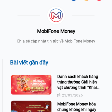
MobiFone Money
Chia sẻ cập nhật tin tức về MobiFone Money
Bài viết gần đây
Danh sách khách hàng
trúng thưởng Giải hiện
vật chương trình “Khai
xuân Bính Ngọ - Mã đáo
23/03/2026
thành công” trên ứng
MobiFone Money hòa
dụng MobiFone Money
chung không khí ngày