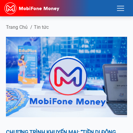
Trang Chủ
/
Tin tức
CHƯƠNG TRÌNH KHUYẾN MẠI: “TIỀN DI ĐỘNG,