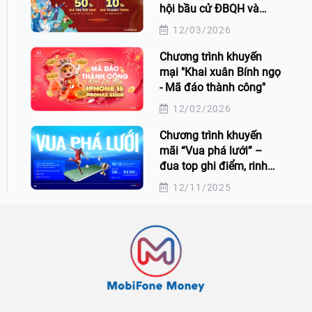
hội bầu cử ĐBQH và
HĐND các cấp
12/03/2026
Chương trình khuyến
mại "Khai xuân Bính ngọ
- Mã đáo thành công"
12/02/2026
Chương trình khuyến
mãi “Vua phá lưới” –
đua top ghi điểm, rinh
quà cực đã!
12/11/2025