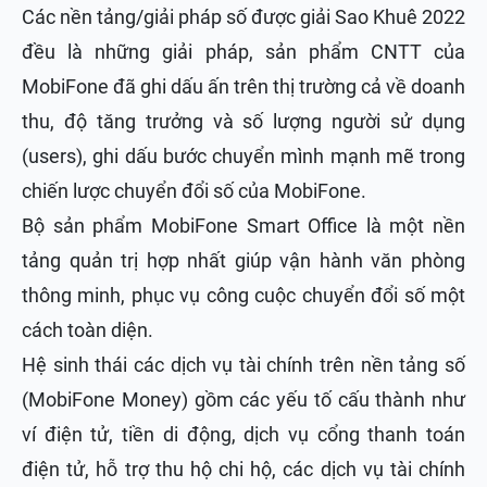
Các nền tảng/giải pháp số được giải Sao Khuê 2022
đều là những giải pháp, sản phẩm CNTT của
MobiFone đã ghi dấu ấn trên thị trường cả về doanh
thu, độ tăng trưởng và số lượng người sử dụng
(users), ghi dấu bước chuyển mình mạnh mẽ trong
chiến lược chuyển đổi số của MobiFone.
Bộ sản phẩm MobiFone Smart Office là một nền
tảng quản trị hợp nhất giúp vận hành văn phòng
thông minh, phục vụ công cuộc chuyển đổi số một
cách toàn diện.
Hệ sinh thái các dịch vụ tài chính trên nền tảng số
(MobiFone Money) gồm các yếu tố cấu thành như
ví điện tử, tiền di động, dịch vụ cổng thanh toán
điện tử, hỗ trợ thu hộ chi hộ, các dịch vụ tài chính